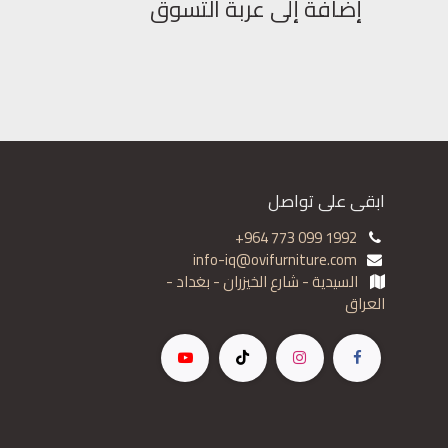
إضافة إلى عربة التسوق
ابقى على تواصل
+964 773 099 1992
info-iq@ovifurniture.com
السيدية - شارع الخيزران - بغداد -
العراق