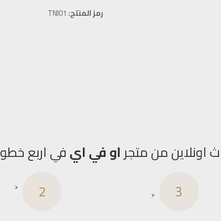
رمز المنتج:
TNI01
ث اونلاين من متجر
او في اي
في اربع خطو
2
3