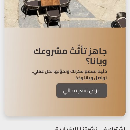
جاهز تأثّث مشروعك
ويانا؟
خلّينا نسمع فكرتك ونحوّلها لحل عملي.
تواصل ويانا وخذ
عرض سعر مجاني
اشترك في نشرتنا الإخبارية