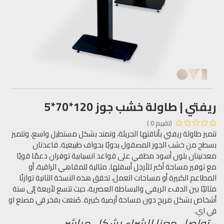
ريفتي | طاولة خشب جوز 120*70*5
(تقييم 0 )
تتميز طاولة ريفتي بأناقتها الجريئة، وتمتد بشكل مستطيل واسع، وتتميز
بسطح من خشب الجوز المصقول يدويًا بحواف طبيعية. قاعدتان
معدنيتان بلون أسود مطفي على قواعد انسيابية توفران دعمًا قويًا
مع توفير مساحة أكبر للأرجل أسفلها. مثالية للمقاهي الراقية، أو
المطاعم الكبيرة أو مساحات العمل، تحقق هذه النسخة الثانية توازنًا
مثاليًا بين الدفء الريفي والبساطة العصرية، حيث تتسع لأربعة إلى ستة
أشخاص بشكل مريح دون مساحة أرضية كبيرة. صُنعت بفخر في مصنع او
في اي.
- تواصل معنا للشراء بشكل مباشر.