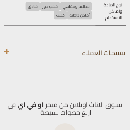
نوع المادة
مطاعم ومقاهي
خشب جوز
فنادق
واماكن
أماكن داخلية
خشب
الاستخدام
تقييمات العملاء
تسوق الاثاث اونلاين من متجر
او في اي
في
اربع خطوات بسيطة