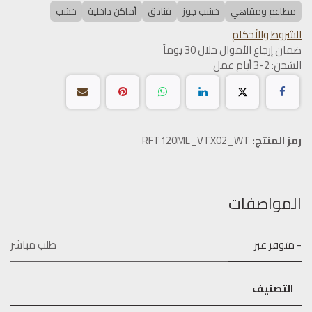
مطاعم ومقاهي
خشب جوز
فنادق
أماكن داخلية
خشب
الشروط والأحكام
ضمان إرجاع الأموال خلال 30 يوماً
الشحن: 2-3 أيام عمل
رمز المنتج:
RFT120ML_VTX02_WT
المواصفات
- متوفر عبر
طلب مباشر
التصنيف