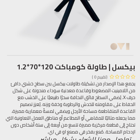
بيكسل | طاولة كومباكت 120*70*1.2
(تقييم 0 )
يجمع هذا الإصدار من تشكيلة طاولات بيكسل بين سطح خشبي دافئ
من اللامينيت المضغوط وقاعدة معدنية سوداء منحوتة على شكل
حرف X. يُضفي السطح فائق النحافة سحرًا طبيعيًا على الخشب مع
الحفاظ على مقاومته للخدش والرطوبة وخفة وزنه. يُعزز تصميم
القاعدة المتقاطعة مساحة الأرجل ويضفي لمسةً معمارية مميزة،
مما يجعله مثاليًا للمقاهي أو المطاعم أو مناطق العمل التعاونية التي
تحتاج إلى قطعة مركزية مميزة تتسع من أربعة إلى ستة أشخاص دون
ازدحام المساحة. صُنع بفخر في مصنع او في اي.
- تواصل معنا للشراء بشكل مباشر.