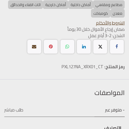
مطاعم ومقاهي
أماكن داخلية
أماكن خارجية
اثاث الفناء والحدائق
معدن
كومباكت
الشروط والأحكام
ضمان إرجاع الأموال خلال 30 يوماً
الشحن: 2-3 أيام عمل
رمز المنتج:
PXL127NA_XRX01_CT
المواصفات
- متوفر عبر
طلب مباشر
التصنيف