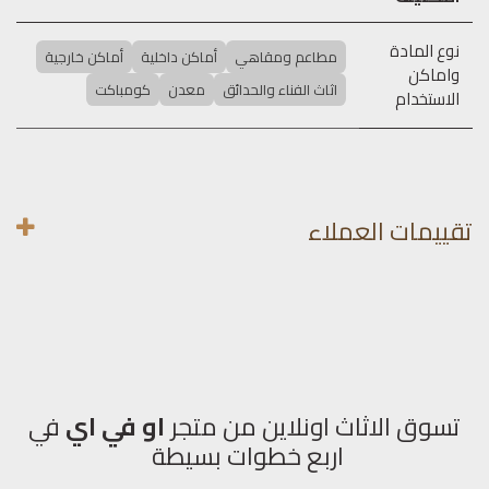
نوع المادة
مطاعم ومقاهي
أماكن داخلية
أماكن خارجية
واماكن
اثاث الفناء والحدائق
معدن
كومباكت
الاستخدام
تقييمات العملاء
تسوق الاثاث اونلاين من متجر
او في اي
في
اربع خطوات بسيطة