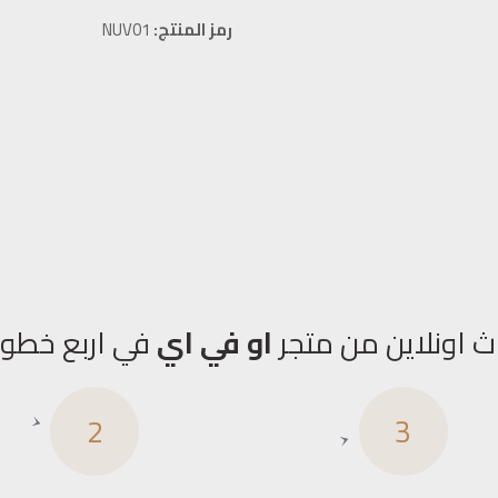
رمز المنتج:
NUV01
ث اونلاين من متجر
او في اي
في اربع خطو
2
3