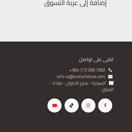
إضافة إلى عربة التسوق
ابقى على تواصل
+964 773 099 1992
info-iq@ovifurniture.com
السيدية - شارع الخيزران - بغداد -
العراق