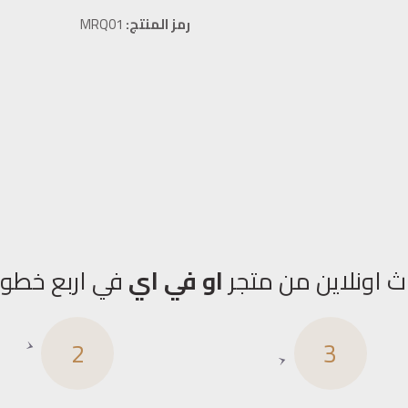
رمز المنتج:
MRQ01
ث اونلاين من متجر
او في اي
في اربع خطو
2
3