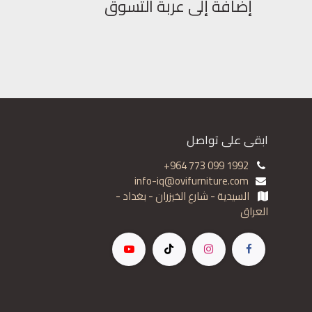
إضافة إلى عربة التسوق
ابقى على تواصل
+964 773 099 1992
info-iq@ovifurniture.com
السيدية - شارع الخيزران - بغداد -
العراق