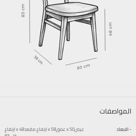
المواصفات
- الابعاد
عرض50 x عمق58 x ارتفاع مقعد48 x ارتفاع
كلي83