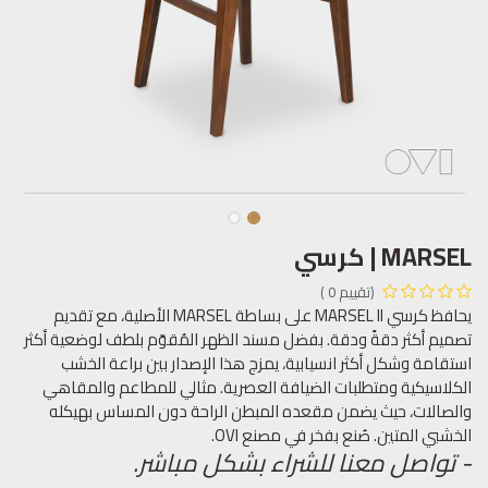
MARSEL | كرسي
(تقييم 0 )
يحافظ كرسي MARSEL II على بساطة MARSEL الأصلية، مع تقديم
تصميم أكثر دقةً ودقة. بفضل مسند الظهر المُقوّم بلطف لوضعية أكثر
استقامة وشكل أكثر انسيابية، يمزج هذا الإصدار بين براعة الخشب
الكلاسيكية ومتطلبات الضيافة العصرية. مثالي للمطاعم والمقاهي
والصالات، حيث يضمن مقعده المبطن الراحة دون المساس بهيكله
الخشبي المتين. صُنع بفخر في مصنع OVI.
- تواصل معنا للشراء بشكل مباشر.