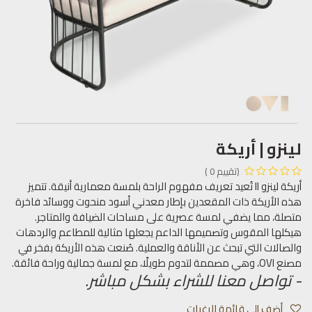
لينزو | أريكة
(تقييم 0 )
أريكة لينزو II تُعيد تعريف مفهوم الراحة بلمسة معمارية أنيقة. تتميز
هذه الأريكة ذات المقعدين بإطار معدني أسود منحوت ووسائد فاخرة
متصلة، مما يضفي لمسة عصرية على مساحات الضيافة والمتاجر.
هيكلها المقوس وتصميمها الداعم يجعلها مثالية للمطاعم والردهات
والصالات التي تبحث عن الأناقة والعملية. صُنعت هذه الأريكة بفخر في
مصنع OVI، وهي مصممة لتدوم طويلًا، مع لمسة جمالية وراحة فائقة.
- تواصل معنا للشراء بشكل مباشر.
أضف إلى قائمة الرغبات