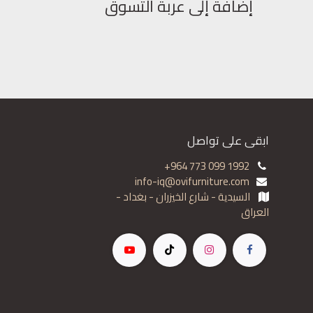
إضافة إلى عربة التسوق
ابقى على تواصل
+964 773 099 1992
info-iq@ovifurniture.com
السيدية - شارع الخيزران - بغداد -
العراق