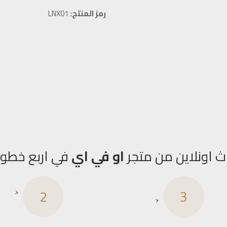
رمز المنتج:
LNX01
ث اونلاين من متجر
او في اي
في اربع خطو
2
3