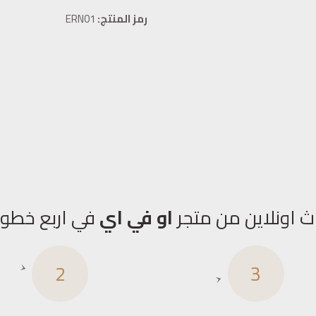
رمز المنتج:
ERN01
ث اونلاين من متجر
او في اي
في اربع خطو
2
3