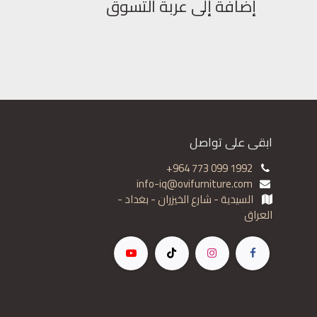
إضافة إلى عربة التسوق
ابقى على تواصل
+964 773 099 1992
info-iq@ovifurniture.com
السيدية - شارع الخيزران - بغداد -
العراق