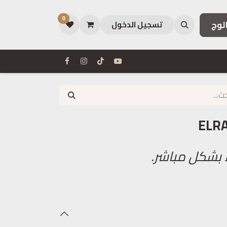
0
لوج
تسجيل الدخول
ELRA
 بشكل مباشر.