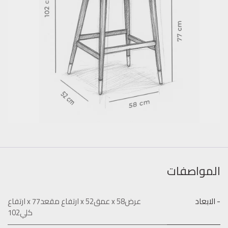
المواصفات
- الابعاد
عرض58 x عمق52 x ارتفاع مقعد77 x ارتفاع
كلي102