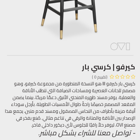
كيرفو | كرسي بار
(تقييم 0 )
كرسي بار كيرفو III هو النسخة المتطورة من مجموعة كيرفو، وهو
مصمم للحانات العصرية ومساحات الضيافة التي تتطلب الأناقة
والعملية. يوفر مسند ظهره المنحني الأنيق دعمًا مريحًا، بينما يضمن
المقعد المصمم خصيصًا راحةً طوال الأمسيات الطويلة. بأرجل سوداء
أنيقة مزينة بأطراف من النحاس المصقول ومسند قدم متين، يجمع هذا
الإصدار بين الأناقة والمتانة والرقي في تناغم مثالي. صُنع بفخر في
مصنع OVI، ليوفر حلاً راقيًا للجلوس لأي ديكور داخلي فاخر.
- تواصل معنا للشراء بشكل مباشر.