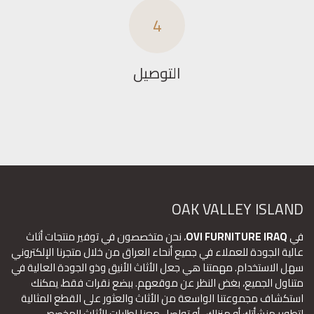
4
التوصيل
OAK VALLEY ISLAND
في
OVI FURNITURE IRAQ
، نحن متخصصون في توفير منتجات أثاث
عالية الجودة للعملاء في جميع أنحاء العراق من خلال متجرنا الإلكتروني
سهل الاستخدام. مهمتنا هي جعل الأثاث الأنيق وذو الجودة العالية في
متناول الجميع، بغض النظر عن موقعهم. ببضع نقرات فقط، يمكنك
استكشاف مجموعتنا الواسعة من الأثاث والعثور على القطع المثالية
لتطوير منشأتك أو منزلك ، أو تواصل معنا لطلبات الأثاث المخصص.