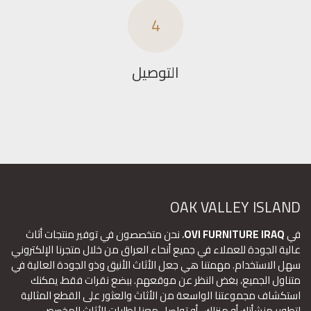
4
التوصيل
OAK VALLEY ISLAND
في
OVI FURNITURE IRAQ
، نحن متخصصون في توفير منتجات أثاث
عالية الجودة للعملاء في جميع أنحاء العراق من خلال متجرنا الإلكتروني
سهل الاستخدام. مهمتنا هي جعل الأثاث الأنيق وذو الجودة العالية في
متناول الجميع، بغض النظر عن موقعهم. ببضع نقرات فقط، يمكنك
استكشاف مجموعتنا الواسعة من الأثاث والعثور على القطع المثالية
لتطوير منشأتك أو منزلك ، أو تواصل معنا لطلبات الأثاث المخصص.